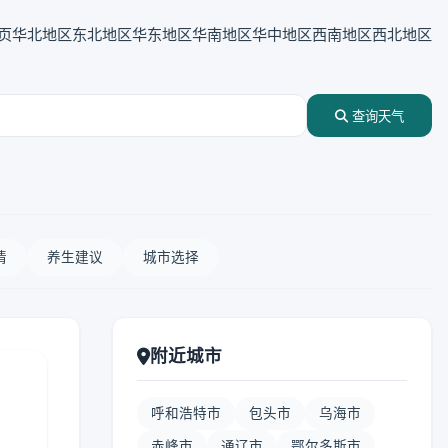
页
华北地区
东北地区
华东地区
华南地区
华中地区
西南地区
西北地区
查询天气
情
养生建议
城市选择
附近城市
呼和浩特市
包头市
乌海市
赤峰市
通辽市
鄂尔多斯市