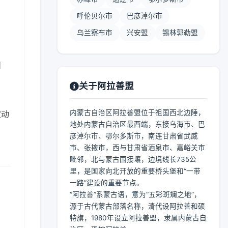
呼伦贝尔市
巴彦淖尔市
乌兰察布市
兴安盟
锡林郭勒盟
】
关于阿拉善盟
内蒙古自治区阿拉善盟位于祖国西北边陲，
波动
地处内蒙古自治区最西端，东接乌海市、巴
彦淖尔市、鄂尔多斯市，南连甘肃省武威
市、张掖市，西与甘肃省酒泉市、嘉峪关市
毗邻，北与蒙古国接壤，边境线长735公
里，是国家向北开放的重要桥头堡和“一带
一路”建设的重要节点。
“阿拉善”系蒙古语，意为“五彩斑斓之地”，
源于古代蒙古部落名称，清代设阿拉善和硕
特旗，1980年设立阿拉善盟，隶属内蒙古自