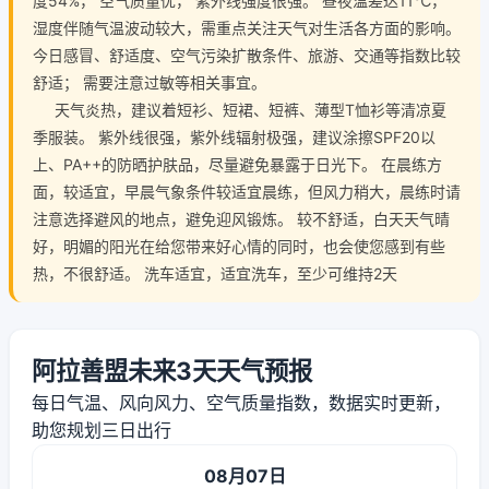
度54%， 空气质量优， 紫外线强度很强。 昼夜温差达11℃，
湿度伴随气温波动较大，需重点关注天气对生活各方面的影响。
今日感冒、舒适度、空气污染扩散条件、旅游、交通等指数比较
舒适； 需要注意过敏等相关事宜。
天气炎热，建议着短衫、短裙、短裤、薄型T恤衫等清凉夏
季服装。 紫外线很强，紫外线辐射极强，建议涂擦SPF20以
上、PA++的防晒护肤品，尽量避免暴露于日光下。 在晨练方
面，较适宜，早晨气象条件较适宜晨练，但风力稍大，晨练时请
注意选择避风的地点，避免迎风锻炼。 较不舒适，白天天气晴
好，明媚的阳光在给您带来好心情的同时，也会使您感到有些
热，不很舒适。 洗车适宜，适宜洗车，至少可维持2天
阿拉善盟未来3天天气预报
每日气温、风向风力、空气质量指数，数据实时更新，
助您规划三日出行
08月07日