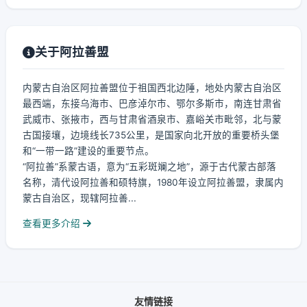
关于阿拉善盟
内蒙古自治区阿拉善盟位于祖国西北边陲，地处内蒙古自治区
最西端，东接乌海市、巴彦淖尔市、鄂尔多斯市，南连甘肃省
武威市、张掖市，西与甘肃省酒泉市、嘉峪关市毗邻，北与蒙
古国接壤，边境线长735公里，是国家向北开放的重要桥头堡
和“一带一路”建设的重要节点。
“阿拉善”系蒙古语，意为“五彩斑斓之地”，源于古代蒙古部落
名称，清代设阿拉善和硕特旗，1980年设立阿拉善盟，隶属内
蒙古自治区，现辖阿拉善...
查看更多介绍
友情链接