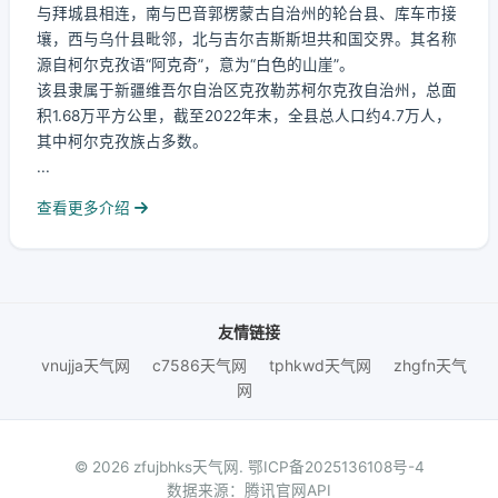
与拜城县相连，南与巴音郭楞蒙古自治州的轮台县、库车市接
壤，西与乌什县毗邻，北与吉尔吉斯斯坦共和国交界。其名称
源自柯尔克孜语“阿克奇”，意为“白色的山崖”。
该县隶属于新疆维吾尔自治区克孜勒苏柯尔克孜自治州，总面
积1.68万平方公里，截至2022年末，全县总人口约4.7万人，
其中柯尔克孜族占多数。
...
查看更多介绍
友情链接
vnujja天气网
c7586天气网
tphkwd天气网
zhgfn天气
网
© 2026 zfujbhks天气网.
鄂ICP备2025136108号-4
数据来源：腾讯官网API