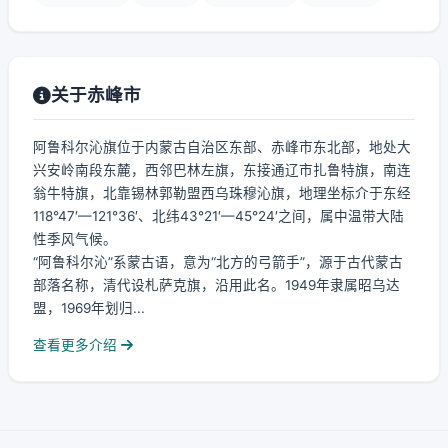
关于赤峰市
阿鲁科尔沁旗位于内蒙古自治区东部、赤峰市东北部，地处大
兴安岭南段东麓，西邻巴林左旗，东接通辽市扎鲁特旗，南连
翁牛特旗，北靠锡林郭勒盟西乌珠穆沁旗，地理坐标介于东经
118°47′—121°36′、北纬43°21′—45°24′之间，属中温带大陆
性季风气候。
“阿鲁科尔沁”系蒙古语，意为“北方的弓箭手”，源于古代蒙古
部落名称，清代设札萨克旗，沿用此名。1949年隶属昭乌达
盟，1969年划归...
查看更多介绍