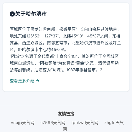
关于哈尔滨市
阿城区位于黑龙江省南部、松嫩平原与长白山余脉过渡地带，
地处东经126°53′—127°37′、北纬45°10′—45°37′之间，东接
宾县，西连双城区，南邻五常市，北靠哈尔滨市道外区及呼兰
区，距哈尔滨市中心约45公里。
“阿城”之名源于金代皇都“上京会宁府”，其治所位于今阿城区
城南白城遗址，“阿勒楚喀”为女真语“黄金”之意，清代设阿勒
楚喀副都统，后演变为“阿城”。1987年撤县设市，2...
查看更多介绍
友情链接
vnujja天气网
c7586天气网
tphkwd天气网
zhgfn天气
网