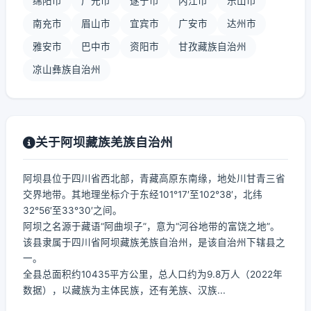
绵阳市
广元市
遂宁市
内江市
乐山市
南充市
眉山市
宜宾市
广安市
达州市
雅安市
巴中市
资阳市
甘孜藏族自治州
凉山彝族自治州
关于阿坝藏族羌族自治州
阿坝县位于四川省西北部，青藏高原东南缘，地处川甘青三省
交界地带。其地理坐标介于东经101°17′至102°38′，北纬
32°56′至33°30′之间。
阿坝之名源于藏语“阿曲坝子”，意为“河谷地带的富饶之地”。
该县隶属于四川省阿坝藏族羌族自治州，是该自治州下辖县之
一。
全县总面积约10435平方公里，总人口约为9.8万人（2022年
数据），以藏族为主体民族，还有羌族、汉族...