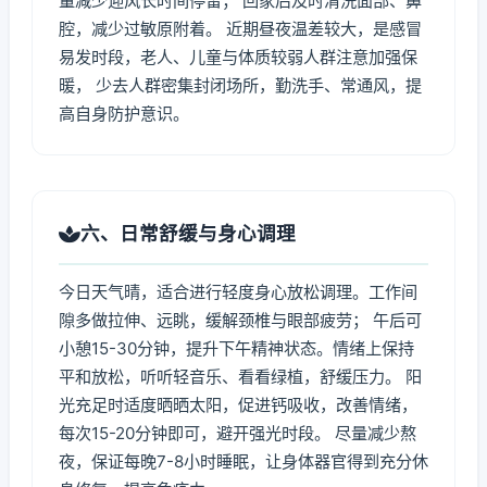
量减少迎风长时间停留； 回家后及时清洗面部、鼻
腔，减少过敏原附着。 近期昼夜温差较大，是感冒
易发时段，老人、儿童与体质较弱人群注意加强保
暖， 少去人群密集封闭场所，勤洗手、常通风，提
高自身防护意识。
六、日常舒缓与身心调理
今日天气晴，适合进行轻度身心放松调理。工作间
隙多做拉伸、远眺，缓解颈椎与眼部疲劳； 午后可
小憩15-30分钟，提升下午精神状态。情绪上保持
平和放松，听听轻音乐、看看绿植，舒缓压力。 阳
光充足时适度晒晒太阳，促进钙吸收，改善情绪，
每次15-20分钟即可，避开强光时段。 尽量减少熬
夜，保证每晚7-8小时睡眠，让身体器官得到充分休