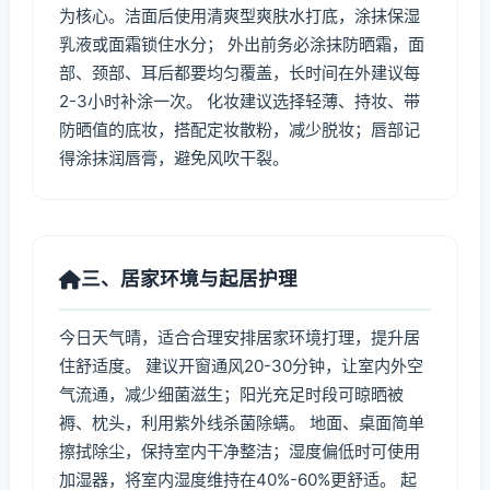
为核心。洁面后使用清爽型爽肤水打底，涂抹保湿
乳液或面霜锁住水分； 外出前务必涂抹防晒霜，面
部、颈部、耳后都要均匀覆盖，长时间在外建议每
2-3小时补涂一次。 化妆建议选择轻薄、持妆、带
防晒值的底妆，搭配定妆散粉，减少脱妆；唇部记
得涂抹润唇膏，避免风吹干裂。
三、居家环境与起居护理
今日天气晴，适合合理安排居家环境打理，提升居
住舒适度。 建议开窗通风20-30分钟，让室内外空
气流通，减少细菌滋生；阳光充足时段可晾晒被
褥、枕头，利用紫外线杀菌除螨。 地面、桌面简单
擦拭除尘，保持室内干净整洁；湿度偏低时可使用
加湿器，将室内湿度维持在40%-60%更舒适。 起