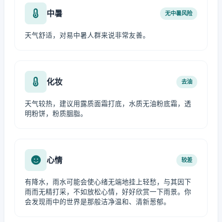
中暑
无中暑风险
天气舒适，对易中暑人群来说非常友善。
化妆
去油
天气较热，建议用露质面霜打底，水质无油粉底霜，透
明粉饼，粉质胭脂。
心情
较差
有降水，雨水可能会使心绪无端地挂上轻愁，与其因下
雨而无精打采，不如放松心情，好好欣赏一下雨景。你
会发现雨中的世界是那般洁净温和、清新葱郁。