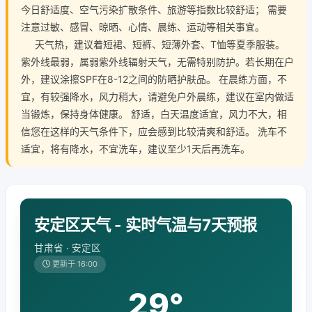
今日舒适度、空气污染扩散条件、旅游等指数比较舒适； 需要
注意过敏、感冒、晾晒、心情、晨练、运动等相关事宜。
天气热，建议着短裙、短裤、短薄外套、T恤等夏季服装。
紫外线最弱，属弱紫外线辐射天气，无需特别防护。若长期在户
外，建议涂擦SPF在8-12之间的防晒护肤品。 在晨练方面，不
宜，有较强降水，风力稍大，请避免户外晨练，建议在室内做适
当锻炼，保持身体健康。 舒适，白天温度适宜，风力不大，相
信您在这样的天气条件下，应会感到比较清爽和舒适。 洗车不
适宜，将有降水，不宜洗车，建议至少1天后再洗车。
安定区天气 - 实时气温与7天预报
甘肃省 · 安定区
更新于 16:00
29°