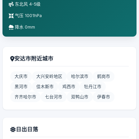
东北风 4-5级
气压 1001hPa
降水 0mm
安达市附近城市
大庆市
大兴安岭地区
哈尔滨市
鹤岗市
黑河市
佳木斯市
鸡西市
牡丹江市
齐齐哈尔市
七台河市
双鸭山市
伊春市
日出日落