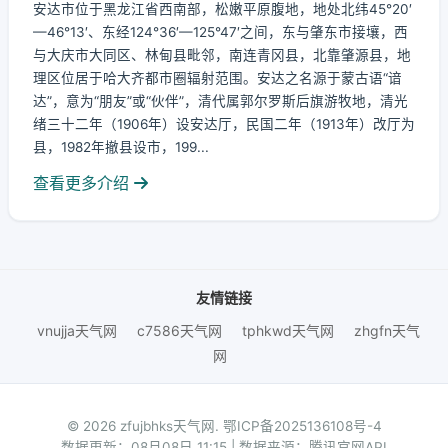
安达市位于黑龙江省西南部，松嫩平原腹地，地处北纬45°20′
—46°13′、东经124°36′—125°47′之间，东与肇东市接壤，西
与大庆市大同区、林甸县毗邻，南连青冈县，北靠肇源县，地
理区位居于哈大齐都市圈辐射范围。安达之名源于蒙古语“谙
达”，意为“朋友”或“伙伴”，清代属郭尔罗斯后旗游牧地，清光
绪三十二年（1906年）设安达厅，民国二年（1913年）改厅为
县，1982年撤县设市，199...
查看更多介绍
友情链接
vnujja天气网
c7586天气网
tphkwd天气网
zhgfn天气
网
© 2026 zfujbhks天气网.
鄂ICP备2025136108号-4
数据更新：08月08日 11:15 | 数据来源：腾讯官网API