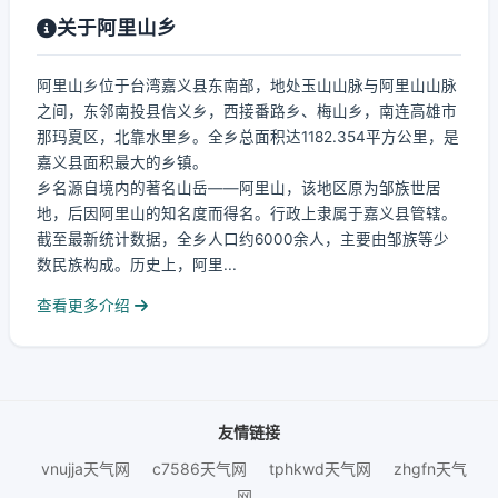
关于阿里山乡
阿里山乡位于台湾嘉义县东南部，地处玉山山脉与阿里山山脉
之间，东邻南投县信义乡，西接番路乡、梅山乡，南连高雄市
那玛夏区，北靠水里乡。全乡总面积达1182.354平方公里，是
嘉义县面积最大的乡镇。
乡名源自境内的著名山岳——阿里山，该地区原为邹族世居
地，后因阿里山的知名度而得名。行政上隶属于嘉义县管辖。
截至最新统计数据，全乡人口约6000余人，主要由邹族等少
数民族构成。历史上，阿里...
查看更多介绍
友情链接
vnujja天气网
c7586天气网
tphkwd天气网
zhgfn天气
网