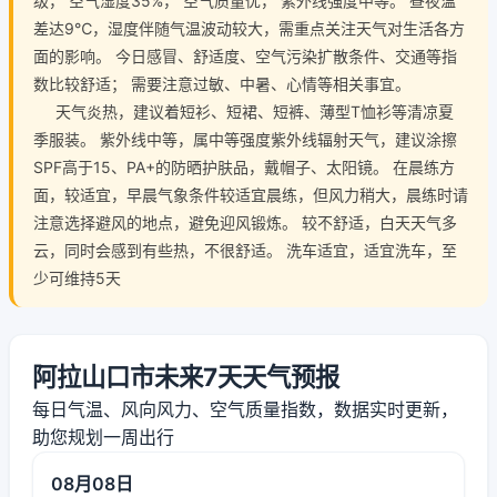
级， 空气湿度35%， 空气质量优， 紫外线强度中等。 昼夜温
差达9℃，湿度伴随气温波动较大，需重点关注天气对生活各方
面的影响。 今日感冒、舒适度、空气污染扩散条件、交通等指
数比较舒适； 需要注意过敏、中暑、心情等相关事宜。
天气炎热，建议着短衫、短裙、短裤、薄型T恤衫等清凉夏
季服装。 紫外线中等，属中等强度紫外线辐射天气，建议涂擦
SPF高于15、PA+的防晒护肤品，戴帽子、太阳镜。 在晨练方
面，较适宜，早晨气象条件较适宜晨练，但风力稍大，晨练时请
注意选择避风的地点，避免迎风锻炼。 较不舒适，白天天气多
云，同时会感到有些热，不很舒适。 洗车适宜，适宜洗车，至
少可维持5天
阿拉山口市未来7天天气预报
每日气温、风向风力、空气质量指数，数据实时更新，
助您规划一周出行
08月08日