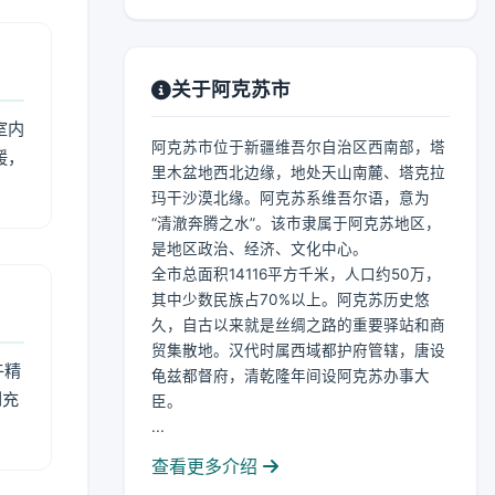
关于阿克苏市
室内
阿克苏市位于新疆维吾尔自治区西南部，塔
暖，
里木盆地西北边缘，地处天山南麓、塔克拉
玛干沙漠北缘。阿克苏系维吾尔语，意为
“清澈奔腾之水”。该市隶属于阿克苏地区，
是地区政治、经济、文化中心。
全市总面积14116平方千米，人口约50万，
其中少数民族占70%以上。阿克苏历史悠
久，自古以来就是丝绸之路的重要驿站和商
贸集散地。汉代时属西域都护府管辖，唐设
午精
龟兹都督府，清乾隆年间设阿克苏办事大
到充
臣。
...
查看更多介绍