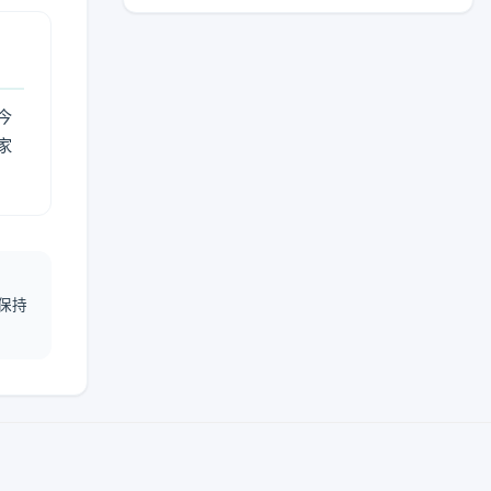
今
家
保持