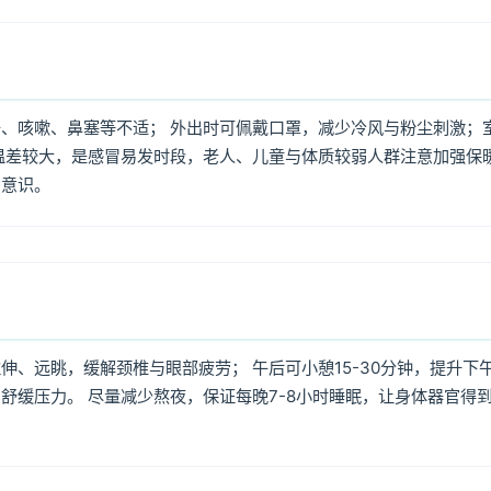
、咳嗽、鼻塞等不适； 外出时可佩戴口罩，减少冷风与粉尘刺激；
温差较大，是感冒易发时段，老人、儿童与体质较弱人群注意加强保
护意识。
、远眺，缓解颈椎与眼部疲劳； 午后可小憩15-30分钟，提升下
舒缓压力。 尽量减少熬夜，保证每晚7-8小时睡眠，让身体器官得