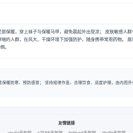
足部保暖，穿上袜子与保暖马甲，避免晨起外出受凉； 皮肤敏感人群
哮喘的人群，在风大、干燥环境下加强防护，随身携带常用药物。 居
摔倒。
注意保暖防寒、预防感冒； 坚持规律作息、合理饮食、适度护理，由内而外
友情链接
vnujja天气网
c7586天气网
tphkwd天气网
zhgfn天气网