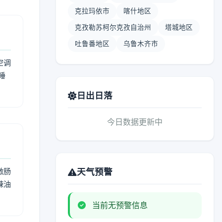
克拉玛依市
喀什地区
克孜勒苏柯尔克孜自治州
塔城地区
吐鲁番地区
乌鲁木齐市
空调
睡
日出日落
今日数据更新中
激肠
天气预警
辣油
当前无预警信息