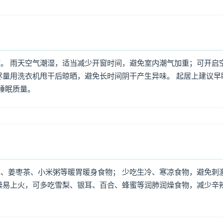
。 雨天空气潮湿，适当减少开窗时间，避免室内潮气加重；可开启
尽量用洗衣机甩干后晾晒，避免长时间阴干产生异味。 起居上建议早
高睡眠质量。
、姜枣茶、小米粥等暖胃暖身食物； 少吃生冷、寒凉食物，避免刺
燥易上火，可多吃雪梨、银耳、百合、蜂蜜等润肺润燥食物，减少辛