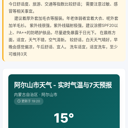
今日舒适度、旅游、交通等指数比较舒适； 需要注意过敏、感
冒等相关事宜。
建议着厚外套加毛衣等服装。年老体弱者宜着大衣、呢外套
加羊毛衫。 紫外线很强，紫外线辐射极强，建议涂擦SPF20以
上、PA++的防晒护肤品，尽量避免暴露于日光下。 在晨练方
面，适宜，天气不错，空气清新。 较舒适，白天天气晴好，早
晚会感觉偏凉，午后舒适、宜人。 洗车适宜，适宜洗车，至少
可维持3天
阿尔山市天气 - 实时气温与7天预报
内蒙古自治区 · 阿尔山市
更新于 19:20
15°