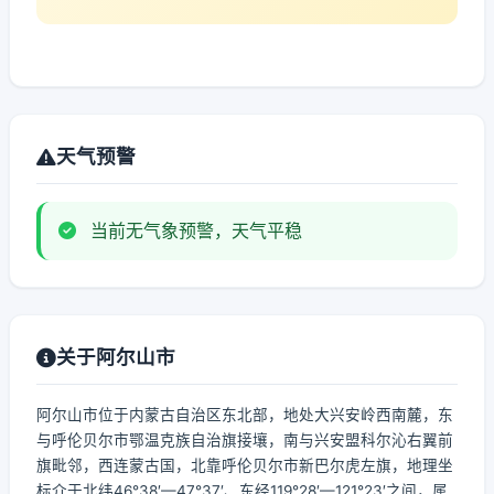
天气预警
当前无气象预警，天气平稳
关于阿尔山市
阿尔山市位于内蒙古自治区东北部，地处大兴安岭西南麓，东
与呼伦贝尔市鄂温克族自治旗接壤，南与兴安盟科尔沁右翼前
旗毗邻，西连蒙古国，北靠呼伦贝尔市新巴尔虎左旗，地理坐
标介于北纬46°38′—47°37′、东经119°28′—121°23′之间，属