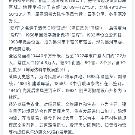
斯阿穆尔州隔江相望，边境线长138公里，是中俄边境重要口岸
区域。地理坐标介于东经126°09′—127°50′、北纬49°03′—
50°33′之间，属寒温带大陆性季风气候，四季分明，冬季寒冷
漫长。
“爱辉”之名源于清代旧称“艾虎”（满语意为“母貂”），后演变为
“瑷珲”，1956年因汉字简化改称“爱辉”。1983年设立爱辉县，
1993年撤县设区，成为黑河市下辖的市辖区，现为黑河市委、
市政府驻地。
全区总面积10440平方千米，截至2022年末户籍人口约17.2万
人，常住人口约14.8万人，辖3个街道、5个镇、3个乡，含1个
民族乡（坤河达斡尔族满族乡）。
爱辉历史悠久，为清代黑龙江将军驻地，1683年设黑龙江副都
统，1684年建瑷珲城，1858年《中俄瑷珲条约》在此签订。
1945年光复后隶属黑河专区，1993年随黑河撤地设市升格为市
辖区。
经济以绿色农业、对俄经贸、文旅康养和生态工业为主导。建
有黑河边境经济合作区爱辉片区，重点发展进出口加工、跨境
物流、互市贸易；粮食作物以大豆、玉米为主，中药材种植规
模居全省前列；五道豁洛遗址、瑷珲历史陈列馆、知青博物馆
等构成红色与边疆文化核心展示区。